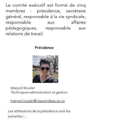
négociations de cette convention;

Le comité exécutif est formé de cinq
e) faire tous les actes nécessaires et 
membres : présidence, secrétaire
prendre toutes les dispositions qu'elle 
général, responsable à la vie syndicale,
juge opportunes à la bonne marche du 
responsable aux affaires
pédagogiques, responsable aux
syndicat;

relations de travail.
f) modifier et amender les présents 
statuts et règlements.
Présidence
Marysol Rouzier
Techniques administration et gestion
marysol.rouzier@claurendeau.qc.ca
Les attributions de la présidence sont les 
suivantes :

▪ Porte-parole officiel du Secal;

▪ Responsable de la mise en place du Plan 