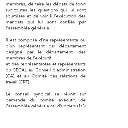
▪ Coordonne les accompagnements des 
membres, de faire les débats de fond
membres avec les autres membres de l’exécutif 
sur toutes les questions qui lui sont
du Secal;

soumises et de voir à l'exécution des
▪ Responsable du comité santé et sécurité au 
mandats qui lui sont confiés par
travail.
l'assemblée générale.
Il est composé d'ne représentante ou
d'un représentant par département
désigné par le département, des
membres de l'exécutif.
et des représentantes et représentants
du SECAL au Conseil d’administration
(CA) et au Comité des relations de
travail (CRT).
Le conseil syndical se réunit sur
demande du comité exécutif, de
l’assemblée générale ou d'un tiers (1/3)
des membres du conseil.