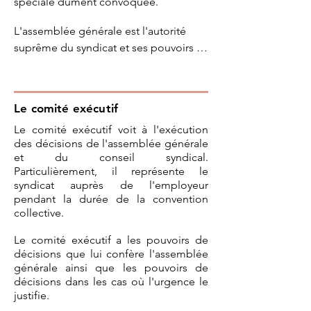
spéciale dûment convoquée.
L'assemblée générale est l'autorité 
suprême du syndicat et ses pouvoirs 
sont les suivants:

a) déterminer les grands objectifs 
d'éducation, d'enseignement et de 
Le comité exécutif
négociation du syndicat, de même que 
Le comité exécutif voit à l'exécution
ses priorités syndicales, sociales ou 
des décisions de l'assemblée générale
politiques;

et du conseil syndical.
b) régler tout ce qui concerne 
Particulièrement, il représente le
l'organisation et le fonctionnement 
syndicat auprès de l'employeur
interne du syndicat;

pendant la durée de la convention
collective.
c) faire l'élection des membres de 
l’exécutif et de toute personne 
Le comité exécutif a les pouvoirs de
déléguée ou qui représente 
décisions que lui confère l'assemblée
officiellement le syndicat;

générale ainsi que les pouvoirs de
d) déterminer le contenu des projets 
décisions dans les cas où l'urgence le
justifie.
de convention collective et ratifier les 