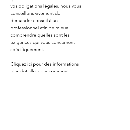
vos obligations légales, nous vous
conseillons vivement de
demander conseil à un
professionnel afin de mieux
comprendre quelles sont les
exigences qui vous concernent
spécifiquement.
Cliquez ici
pour des informations
plus détaillées sur comment
formuler vos conditions
d’utilisation.
Cégep André-Laurendeau
1111 rue Lapierre, local 2.454
Lasalle (QC) H8N 2J4
SECAL